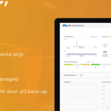
este prijs
managed
arm door 4G back-up