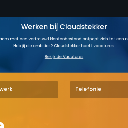
Werken bij Cloudstekker
aam met een vertrouwd klantenbestand ontpopt zich tot een ni
Heb jij die ambities? Cloudstekker heeft vacatures.
Bekijk de Vacatures
werk
Telefonie
e,