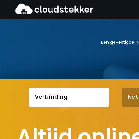
Ga
naar
de
inhoud
Een gevestigde n
Verbinding
Net
Altijd onlin