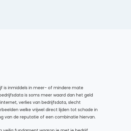
rijf is inmiddels in meer- of mindere mate
bedrijfsdata is soms meer waard dan het geld
nternet, verlies van bedrijfsdata, slecht
elden welke vrijwel direct lijden tot schade in
ing van de reputatie of een combinatie hiervan.
 veilig fundament waarop je met je bedrijf